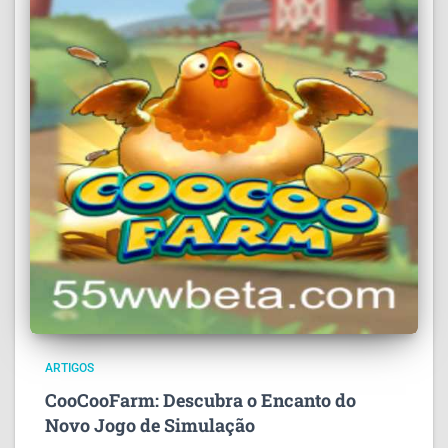
ARTIGOS
CooCooFarm: Descubra o Encanto do
Novo Jogo de Simulação