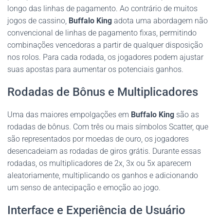
longo das linhas de pagamento. Ao contrário de muitos
jogos de cassino,
Buffalo King
adota uma abordagem não
convencional de linhas de pagamento fixas, permitindo
combinações vencedoras a partir de qualquer disposição
nos rolos. Para cada rodada, os jogadores podem ajustar
suas apostas para aumentar os potenciais ganhos.
Rodadas de Bônus e Multiplicadores
Uma das maiores empolgações em
Buffalo King
são as
rodadas de bônus. Com três ou mais símbolos Scatter, que
são representados por moedas de ouro, os jogadores
desencadeiam as rodadas de giros grátis. Durante essas
rodadas, os multiplicadores de 2x, 3x ou 5x aparecem
aleatoriamente, multiplicando os ganhos e adicionando
um senso de antecipação e emoção ao jogo.
Interface e Experiência de Usuário