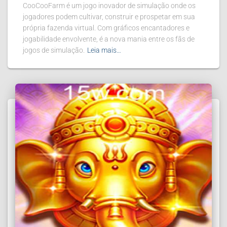
CooCooFarm é um jogo inovador de simulação onde os
jogadores podem cultivar, construir e prospetar em sua
própria fazenda virtual. Com gráficos encantadores e
jogabilidade envolvente, é a nova mania entre os fãs de
jogos de simulação.
Leia mais…