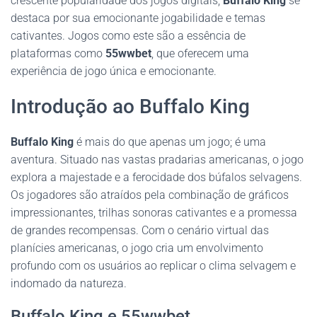
crescente popularidade dos jogos digitais,
Buffalo King
se
destaca por sua emocionante jogabilidade e temas
cativantes. Jogos como este são a essência de
plataformas como
55wwbet
, que oferecem uma
experiência de jogo única e emocionante.
Introdução ao Buffalo King
Buffalo King
é mais do que apenas um jogo; é uma
aventura. Situado nas vastas pradarias americanas, o jogo
explora a majestade e a ferocidade dos búfalos selvagens.
Os jogadores são atraídos pela combinação de gráficos
impressionantes, trilhas sonoras cativantes e a promessa
de grandes recompensas. Com o cenário virtual das
planícies americanas, o jogo cria um envolvimento
profundo com os usuários ao replicar o clima selvagem e
indomado da natureza.
Buffalo King e 55wwbet