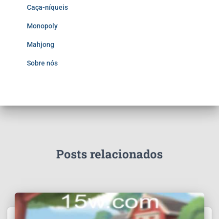
Caça-níqueis
Monopoly
Mahjong
Sobre nós
Posts relacionados