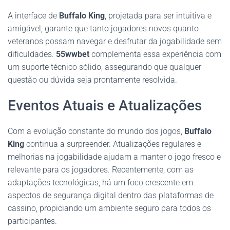
A interface de
Buffalo King
, projetada para ser intuitiva e
amigável, garante que tanto jogadores novos quanto
veteranos possam navegar e desfrutar da jogabilidade sem
dificuldades.
55wwbet
complementa essa experiência com
um suporte técnico sólido, assegurando que qualquer
questão ou dúvida seja prontamente resolvida.
Eventos Atuais e Atualizações
Com a evolução constante do mundo dos jogos,
Buffalo
King
continua a surpreender. Atualizações regulares e
melhorias na jogabilidade ajudam a manter o jogo fresco e
relevante para os jogadores. Recentemente, com as
adaptações tecnológicas, há um foco crescente em
aspectos de segurança digital dentro das plataformas de
cassino, propiciando um ambiente seguro para todos os
participantes.