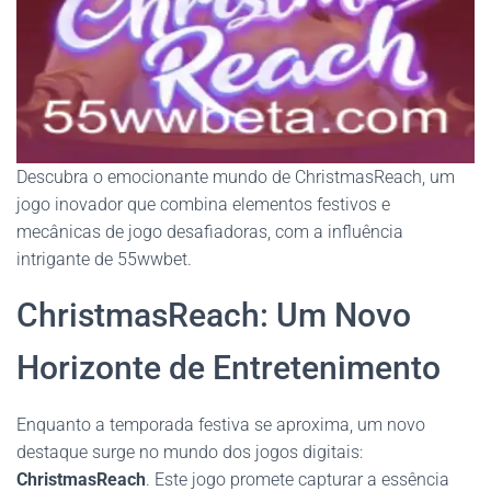
Descubra o emocionante mundo de ChristmasReach, um
jogo inovador que combina elementos festivos e
mecânicas de jogo desafiadoras, com a influência
intrigante de 55wwbet.
ChristmasReach: Um Novo
Horizonte de Entretenimento
Enquanto a temporada festiva se aproxima, um novo
destaque surge no mundo dos jogos digitais:
ChristmasReach
. Este jogo promete capturar a essência