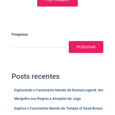
Pesquisar
PESQUISAR
Posts recentes
Explorando o Fascinante Mundo de RomanLegend: Um
Mergulho nas Regras e Atrações do Jogo
Explore o Fascinante Mundo de Temple of Dead Bonus