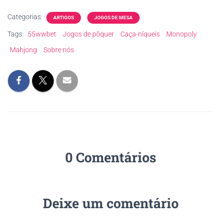
Categorias:
ARTIGOS
JOGOS DE MESA
Tags:
55wwbet
Jogos de pôquer
Caça-níqueis
Monopoly
Mahjong
Sobre nós
0 Comentários
Deixe um comentário