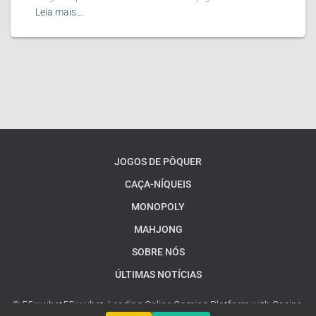
Leia mais…
JOGOS DE PÔQUER
CAÇA-NÍQUEIS
MONOPOLY
MAHJONG
SOBRE NÓS
ÚLTIMAS NOTÍCIAS
© 55wwbet55wwbet: Leading Online Gaming Platform with Casino,