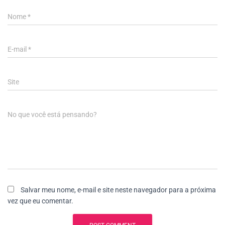
Nome
*
E-mail
*
Site
No que você está pensando?
Salvar meu nome, e-mail e site neste navegador para a próxima
vez que eu comentar.