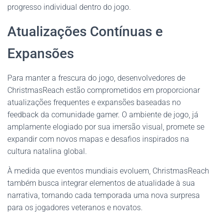
progresso individual dentro do jogo.
Atualizações Contínuas e
Expansões
Para manter a frescura do jogo, desenvolvedores de
ChristmasReach estão comprometidos em proporcionar
atualizações frequentes e expansões baseadas no
feedback da comunidade gamer. O ambiente de jogo, já
amplamente elogiado por sua imersão visual, promete se
expandir com novos mapas e desafios inspirados na
cultura natalina global.
À medida que eventos mundiais evoluem, ChristmasReach
também busca integrar elementos de atualidade à sua
narrativa, tornando cada temporada uma nova surpresa
para os jogadores veteranos e novatos.