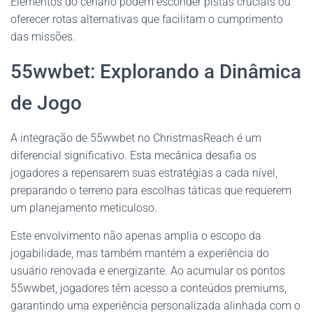
Elementos do cenário podem esconder pistas cruciais ou
oferecer rotas alternativas que facilitam o cumprimento
das missões.
55wwbet: Explorando a Dinâmica
de Jogo
A integração de 55wwbet no ChristmasReach é um
diferencial significativo. Esta mecânica desafia os
jogadores a repensarem suas estratégias a cada nível,
preparando o terreno para escolhas táticas que requerem
um planejamento meticuloso.
Este envolvimento não apenas amplia o escopo da
jogabilidade, mas também mantém a experiência do
usuário renovada e energizante. Ao acumular os pontos
55wwbet, jogadores têm acesso a conteúdos premiums,
garantindo uma experiência personalizada alinhada com o