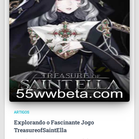
ARTIGOS
Explorando o Fascinante Jogo
TreasureofSaintElla