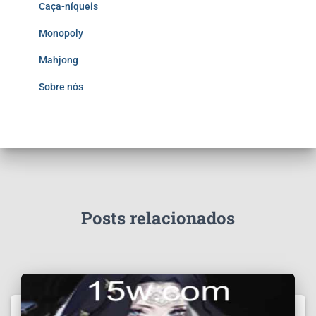
Caça-níqueis
Monopoly
Mahjong
Sobre nós
Posts relacionados