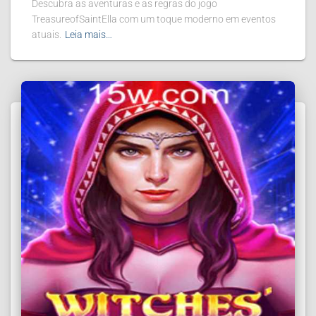
Descubra as aventuras e as regras do jogo
TreasureofSaintElla com um toque moderno em eventos
atuais.
Leia mais…