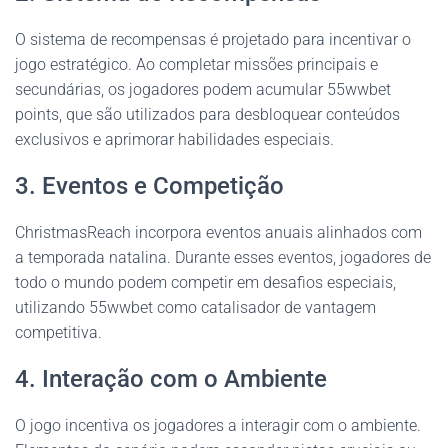
O sistema de recompensas é projetado para incentivar o
jogo estratégico. Ao completar missões principais e
secundárias, os jogadores podem acumular 55wwbet
points, que são utilizados para desbloquear conteúdos
exclusivos e aprimorar habilidades especiais.
3. Eventos e Competição
ChristmasReach incorpora eventos anuais alinhados com
a temporada natalina. Durante esses eventos, jogadores de
todo o mundo podem competir em desafios especiais,
utilizando 55wwbet como catalisador de vantagem
competitiva.
4. Interação com o Ambiente
O jogo incentiva os jogadores a interagir com o ambiente.