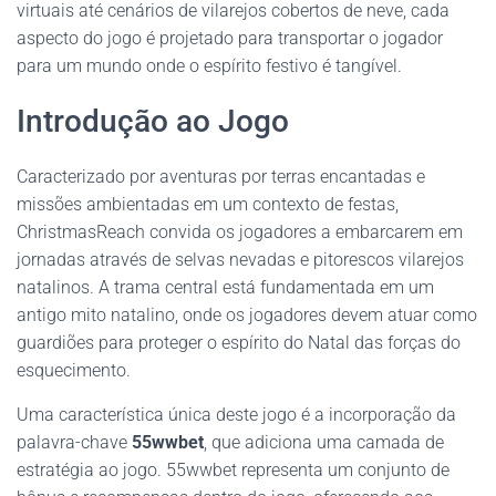
virtuais até cenários de vilarejos cobertos de neve, cada
aspecto do jogo é projetado para transportar o jogador
para um mundo onde o espírito festivo é tangível.
Introdução ao Jogo
Caracterizado por aventuras por terras encantadas e
missões ambientadas em um contexto de festas,
ChristmasReach convida os jogadores a embarcarem em
jornadas através de selvas nevadas e pitorescos vilarejos
natalinos. A trama central está fundamentada em um
antigo mito natalino, onde os jogadores devem atuar como
guardiões para proteger o espírito do Natal das forças do
esquecimento.
Uma característica única deste jogo é a incorporação da
palavra-chave
55wwbet
, que adiciona uma camada de
estratégia ao jogo. 55wwbet representa um conjunto de