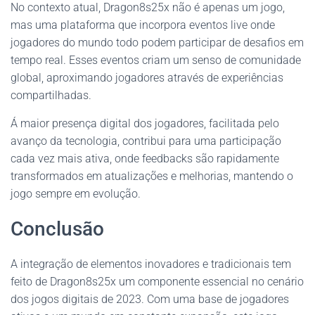
No contexto atual, Dragon8s25x não é apenas um jogo,
mas uma plataforma que incorpora eventos live onde
jogadores do mundo todo podem participar de desafios em
tempo real. Esses eventos criam um senso de comunidade
global, aproximando jogadores através de experiências
compartilhadas.
Á maior presença digital dos jogadores, facilitada pelo
avanço da tecnologia, contribui para uma participação
cada vez mais ativa, onde feedbacks são rapidamente
transformados em atualizações e melhorias, mantendo o
jogo sempre em evolução.
Conclusão
A integração de elementos inovadores e tradicionais tem
feito de Dragon8s25x um componente essencial no cenário
dos jogos digitais de 2023. Com uma base de jogadores