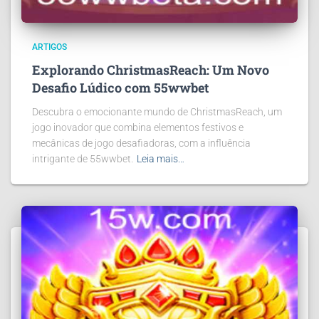
ARTIGOS
Explorando ChristmasReach: Um Novo
Desafio Lúdico com 55wwbet
Descubra o emocionante mundo de ChristmasReach, um
jogo inovador que combina elementos festivos e
mecânicas de jogo desafiadoras, com a influência
intrigante de 55wwbet.
Leia mais…