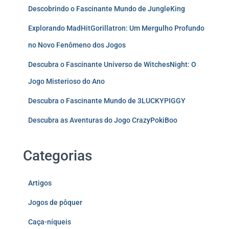
Descobrindo o Fascinante Mundo de JungleKing
Explorando MadHitGorillatron: Um Mergulho Profundo
no Novo Fenômeno dos Jogos
Descubra o Fascinante Universo de WitchesNight: O
Jogo Misterioso do Ano
Descubra o Fascinante Mundo de 3LUCKYPIGGY
Descubra as Aventuras do Jogo CrazyPokiBoo
Categorias
Artigos
Jogos de pôquer
Caça-níqueis