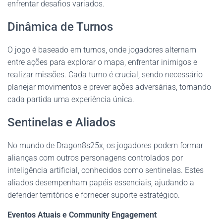
enfrentar desafios variados.
Dinâmica de Turnos
O jogo é baseado em turnos, onde jogadores alternam
entre ações para explorar o mapa, enfrentar inimigos e
realizar missões. Cada turno é crucial, sendo necessário
planejar movimentos e prever ações adversárias, tornando
cada partida uma experiência única.
Sentinelas e Aliados
No mundo de Dragon8s25x, os jogadores podem formar
alianças com outros personagens controlados por
inteligência artificial, conhecidos como sentinelas. Estes
aliados desempenham papéis essenciais, ajudando a
defender territórios e fornecer suporte estratégico.
Eventos Atuais e Community Engagement