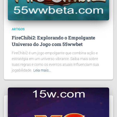
ARTIGOS
FireChibi2: Explorando o Empolgante
Universo do Jogo com 55wwbet
FireChibi2 é um jogo empolgante que combina ação e
estratégia em um universo vibrante. Saiba mais sobre
suas regras e como os eventos atuais influenciam sua
jogabilidade.
Leia mais…