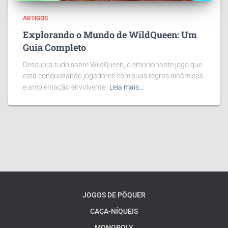
ARTIGOS
Explorando o Mundo de WildQueen: Um
Guia Completo
Descubra tudo sobre WildQueen, o emocionante jogo que
está conquistando jogadores com suas regras dinâmicas
e ambientação envolvente.
Leia mais…
JOGOS DE PÔQUER
CAÇA-NÍQUEIS
MONOPOLY