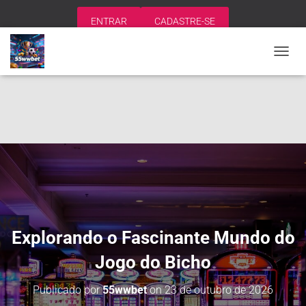
ENTRAR
CADASTRE-SE
A
L
T
E
R
N
A
R
N
A
V
E
G
A
Explorando o Fascinante Mundo do
Ç
Ã
Jogo do Bicho
O
Publicado por
55wwbet
on
23 de outubro de 2026