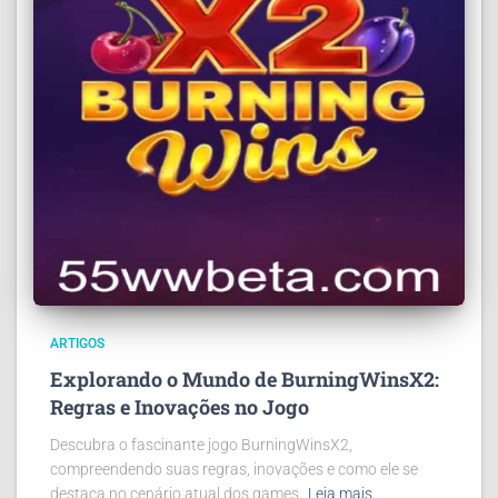
ARTIGOS
Explorando o Mundo de BurningWinsX2:
Regras e Inovações no Jogo
Descubra o fascinante jogo BurningWinsX2,
compreendendo suas regras, inovações e como ele se
destaca no cenário atual dos games.
Leia mais…