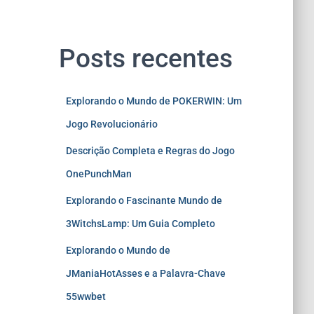
Posts recentes
Explorando o Mundo de POKERWIN: Um
Jogo Revolucionário
Descrição Completa e Regras do Jogo
OnePunchMan
Explorando o Fascinante Mundo de
3WitchsLamp: Um Guia Completo
Explorando o Mundo de
JManiaHotAsses e a Palavra-Chave
55wwbet