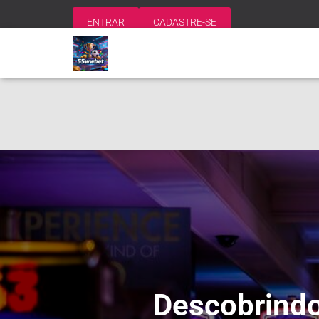
ENTRAR
CADASTRE-SE
Descobrindo