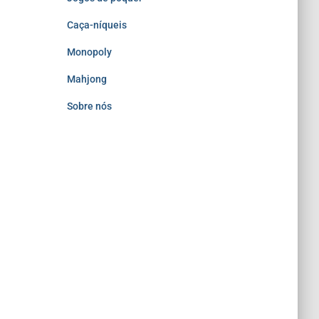
Caça-níqueis
Monopoly
Mahjong
Sobre nós