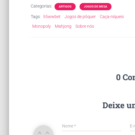
Categorias:
ARTIGOS
JOGOS DE MESA
Tags:
55wwbet
Jogos de pôquer
Caça-níqueis
Monopoly
Mahjong
Sobre nós
0 Co
Deixe u
Nome
*
E-