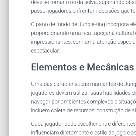
deve se tornar o rei da selva, superando ob
passo, jogadores enfrentam decisões que te
O pano de fundo de JungleKing incorpora ele
proporcionando uma rica tapeçaria cultural 
impressionantes, com uma atenção especial 
espetacular.
Elementos e Mecânicas
Uma das características marcantes de Jungl
jogadores devem utilizar suas habilidades d
navegar por ambientes complexos e situaçõe
incluem coleta de recursos, construção de al
Cada jogador pode escolher entre diferente
influenciam diretamente o estilo de jogo e a