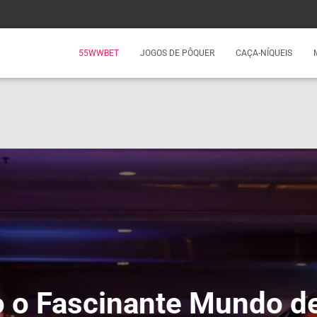
55WWBET
JOGOS DE PÔQUER
CAÇA-NÍQUEIS
 o Fascinante Mundo d