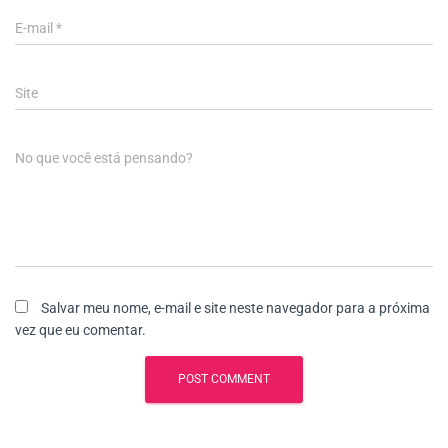
E-mail
*
Site
No que você está pensando?
Salvar meu nome, e-mail e site neste navegador para a próxima
vez que eu comentar.