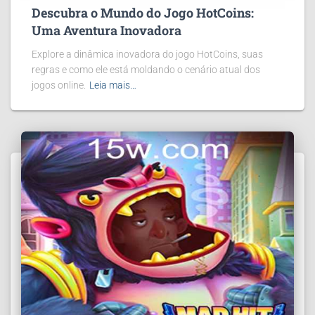
Descubra o Mundo do Jogo HotCoins:
Uma Aventura Inovadora
Explore a dinâmica inovadora do jogo HotCoins, suas
regras e como ele está moldando o cenário atual dos
jogos online.
Leia mais…