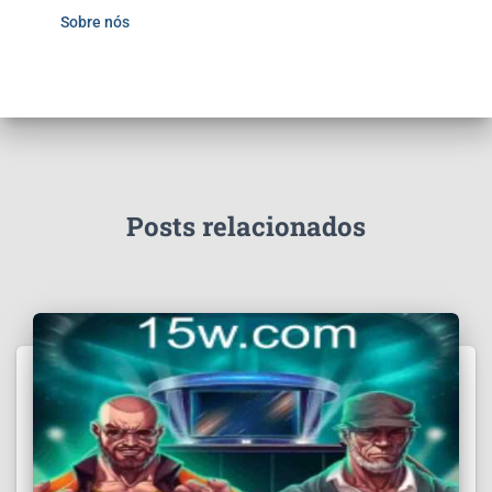
Sobre nós
Posts relacionados