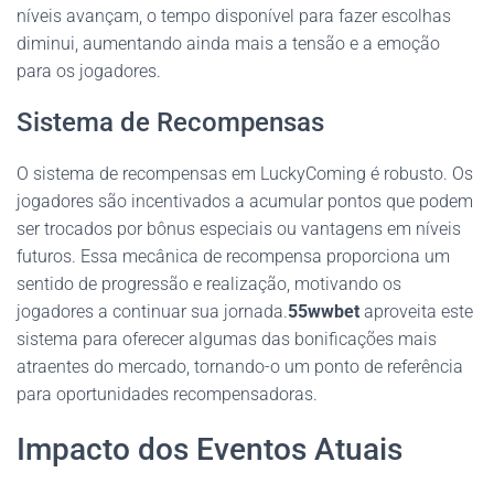
níveis avançam, o tempo disponível para fazer escolhas
diminui, aumentando ainda mais a tensão e a emoção
para os jogadores.
Sistema de Recompensas
O sistema de recompensas em LuckyComing é robusto. Os
jogadores são incentivados a acumular pontos que podem
ser trocados por bônus especiais ou vantagens em níveis
futuros. Essa mecânica de recompensa proporciona um
sentido de progressão e realização, motivando os
jogadores a continuar sua jornada.
55wwbet
aproveita este
sistema para oferecer algumas das bonificações mais
atraentes do mercado, tornando-o um ponto de referência
para oportunidades recompensadoras.
Impacto dos Eventos Atuais