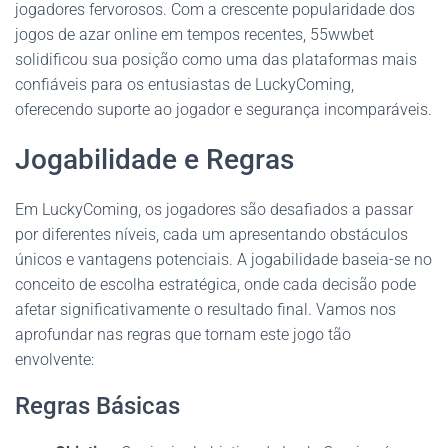
jogadores fervorosos. Com a crescente popularidade dos
jogos de azar online em tempos recentes, 55wwbet
solidificou sua posição como uma das plataformas mais
confiáveis para os entusiastas de LuckyComing,
oferecendo suporte ao jogador e segurança incomparáveis.
Jogabilidade e Regras
Em LuckyComing, os jogadores são desafiados a passar
por diferentes níveis, cada um apresentando obstáculos
únicos e vantagens potenciais. A jogabilidade baseia-se no
conceito de escolha estratégica, onde cada decisão pode
afetar significativamente o resultado final. Vamos nos
aprofundar nas regras que tornam este jogo tão
envolvente:
Regras Básicas