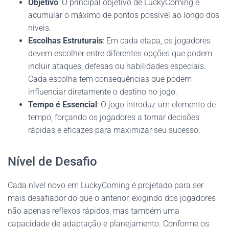
Objetivo
: O principal objetivo de LuckyComing é
acumular o máximo de pontos possível ao longo dos
níveis.
Escolhas Estruturais
: Em cada etapa, os jogadores
devem escolher entre diferentes opções que podem
incluir ataques, defesas ou habilidades especiais.
Cada escolha tem consequências que podem
influenciar diretamente o destino no jogo.
Tempo é Essencial
: O jogo introduz um elemento de
tempo, forçando os jogadores a tomar decisões
rápidas e eficazes para maximizar seu sucesso.
Nível de Desafio
Cada nível novo em LuckyComing é projetado para ser
mais desafiador do que o anterior, exigindo dos jogadores
não apenas reflexos rápidos, mas também uma
capacidade de adaptação e planejamento. Conforme os