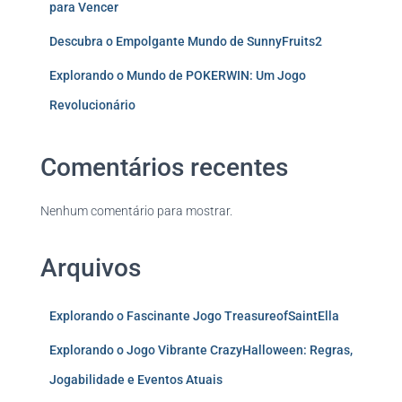
para Vencer
Descubra o Empolgante Mundo de SunnyFruits2
Explorando o Mundo de POKERWIN: Um Jogo
Revolucionário
Comentários recentes
Nenhum comentário para mostrar.
Arquivos
Explorando o Fascinante Jogo TreasureofSaintElla
Explorando o Jogo Vibrante CrazyHalloween: Regras,
Jogabilidade e Eventos Atuais