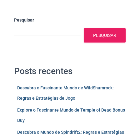
Pesquisar
PESQUISAR
Posts recentes
Descubra o Fascinante Mundo de WildShamrock:
Regras e Estratégias de Jogo
Explore o Fascinante Mundo de Temple of Dead Bonus
Buy
Descubra o Mundo de Spindrift2: Regras e Estratégias