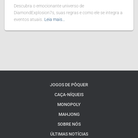
Descubra o emocionante universo de
DiamondExplosion7s, suas regras e como ele se integra a
eventos atuais.
Leia mais…
JOGOS DE PÔQUER
CAÇA-NÍQUEIS
MONOPOLY
MAHJONG
SOBRE NÓS
ÚLTIMAS NOTÍCIAS