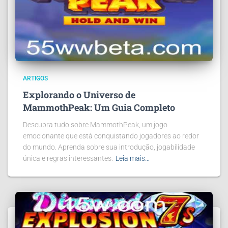
ARTIGOS
Explorando o Universo de
MammothPeak: Um Guia Completo
Descubra tudo sobre MammothPeak, um jogo
emocionante que está conquistando jogadores ao redor
do mundo. Aprenda sobre sua introdução, jogabilidade
única e regras interessantes.
Leia mais…