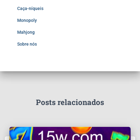
Caça-níqueis
Monopoly
Mahjong
Sobre nós
Posts relacionados