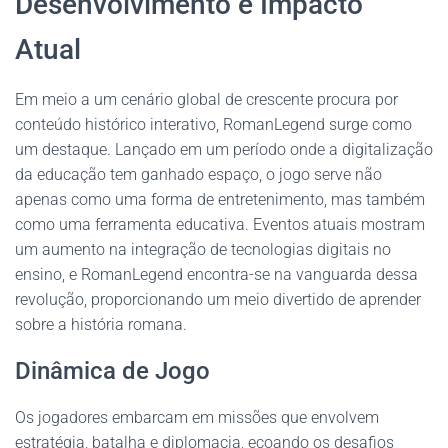
Desenvolvimento e Impacto
Atual
Em meio a um cenário global de crescente procura por
conteúdo histórico interativo, RomanLegend surge como
um destaque. Lançado em um período onde a digitalização
da educação tem ganhado espaço, o jogo serve não
apenas como uma forma de entretenimento, mas também
como uma ferramenta educativa. Eventos atuais mostram
um aumento na integração de tecnologias digitais no
ensino, e RomanLegend encontra-se na vanguarda dessa
revolução, proporcionando um meio divertido de aprender
sobre a história romana.
Dinâmica de Jogo
Os jogadores embarcam em missões que envolvem
estratégia, batalha e diplomacia, ecoando os desafios