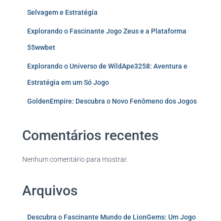
Selvagem e Estratégia
Explorando o Fascinante Jogo Zeus e a Plataforma
55wwbet
Explorando o Universo de WildApe3258: Aventura e
Estratégia em um Só Jogo
GoldenEmpire: Descubra o Novo Fenômeno dos Jogos
Comentários recentes
Nenhum comentário para mostrar.
Arquivos
Descubra o Fascinante Mundo de LionGems: Um Jogo