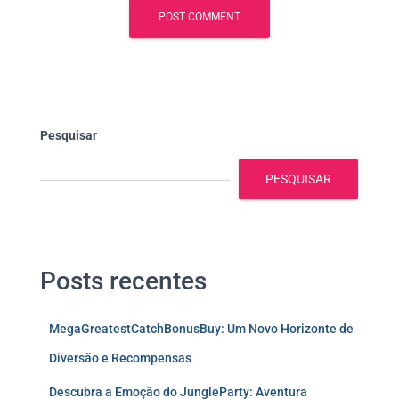
Pesquisar
PESQUISAR
Posts recentes
MegaGreatestCatchBonusBuy: Um Novo Horizonte de
Diversão e Recompensas
Descubra a Emoção do JungleParty: Aventura