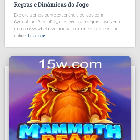
Regras e Dinâmicas do Jogo
Explore a empolgante experiência de jogo com
CycleofLuckBonusBuy, conheça suas regras envolventes
e como 55wwbet revoluciona a experiência de cassino
online.
Leia mais…