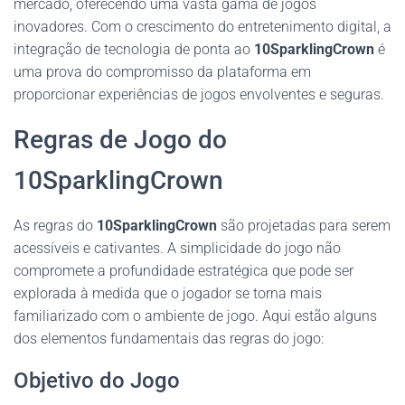
mercado, oferecendo uma vasta gama de jogos
inovadores. Com o crescimento do entretenimento digital, a
integração de tecnologia de ponta ao
10SparklingCrown
é
uma prova do compromisso da plataforma em
proporcionar experiências de jogos envolventes e seguras.
Regras de Jogo do
10SparklingCrown
As regras do
10SparklingCrown
são projetadas para serem
acessíveis e cativantes. A simplicidade do jogo não
compromete a profundidade estratégica que pode ser
explorada à medida que o jogador se torna mais
familiarizado com o ambiente de jogo. Aqui estão alguns
dos elementos fundamentais das regras do jogo:
Objetivo do Jogo