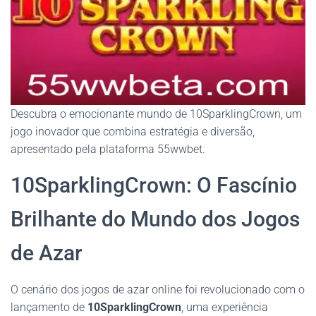
Descubra o emocionante mundo de 10SparklingCrown, um
jogo inovador que combina estratégia e diversão,
apresentado pela plataforma 55wwbet.
10SparklingCrown: O Fascínio
Brilhante do Mundo dos Jogos
de Azar
O cenário dos jogos de azar online foi revolucionado com o
lançamento de
10SparklingCrown
, uma experiência