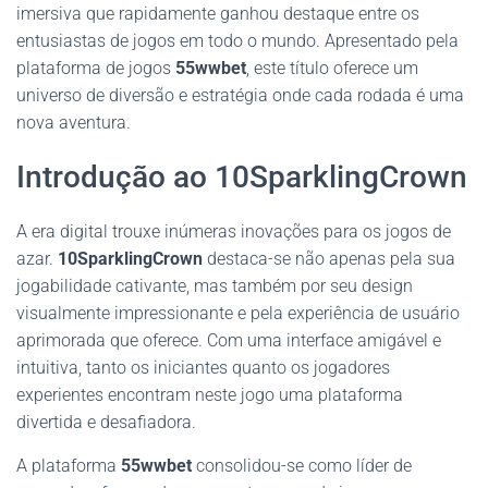
imersiva que rapidamente ganhou destaque entre os
entusiastas de jogos em todo o mundo. Apresentado pela
plataforma de jogos
55wwbet
, este título oferece um
universo de diversão e estratégia onde cada rodada é uma
nova aventura.
Introdução ao 10SparklingCrown
A era digital trouxe inúmeras inovações para os jogos de
azar.
10SparklingCrown
destaca-se não apenas pela sua
jogabilidade cativante, mas também por seu design
visualmente impressionante e pela experiência de usuário
aprimorada que oferece. Com uma interface amigável e
intuitiva, tanto os iniciantes quanto os jogadores
experientes encontram neste jogo uma plataforma
divertida e desafiadora.
A plataforma
55wwbet
consolidou-se como líder de