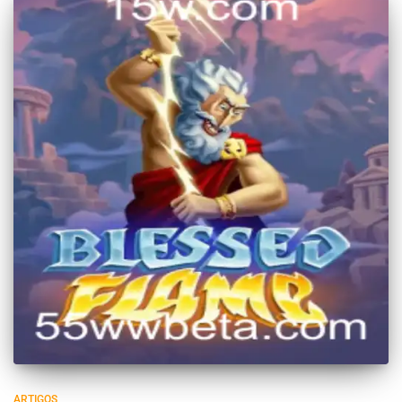
ARTIGOS