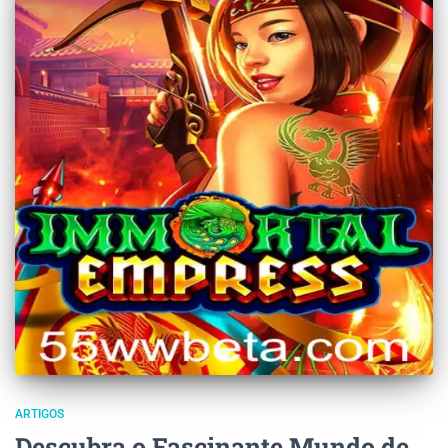
ARTIGOS
Descubra o Fascinante Mundo de