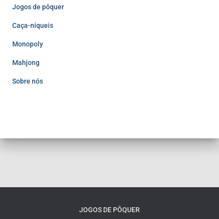
Jogos de pôquer
Caça-níqueis
Monopoly
Mahjong
Sobre nós
JOGOS DE PÔQUER