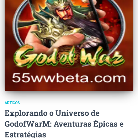
ARTIGOS
Explorando o Universo de
GodofWarM: Aventuras Épicas e
Estratégias