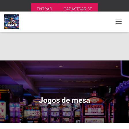
ENTRAR
CADASTRAR-SE
ALTER
NAVE
Jogos de mesa