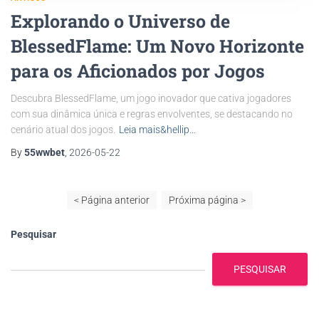
Explorando o Universo de
BlessedFlame: Um Novo Horizonte
para os Aficionados por Jogos
Descubra BlessedFlame, um jogo inovador que cativa jogadores
com sua dinâmica única e regras envolventes, se destacando no
cenário atual dos jogos.
Leia mais&hellip…
By
55wwbet
,
2026-05-22
< Página anterior
Próxima página >
Pesquisar
PESQUISAR