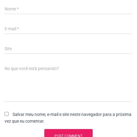
Nome
*
E-mail
*
Site
No que você está pensando?
Salvar meu nome, e-mail e site neste navegador para a próxima
vez que eu comentar.