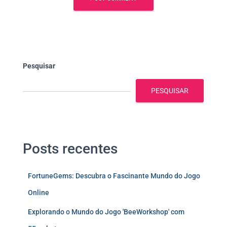
Pesquisar
PESQUISAR
Posts recentes
FortuneGems: Descubra o Fascinante Mundo do Jogo
Online
Explorando o Mundo do Jogo 'BeeWorkshop' com