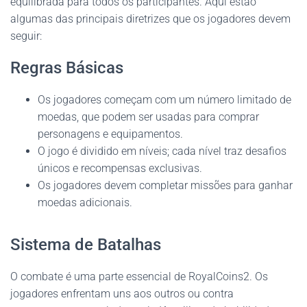
equilibrada para todos os participantes. Aqui estão
algumas das principais diretrizes que os jogadores devem
seguir:
Regras Básicas
Os jogadores começam com um número limitado de
moedas, que podem ser usadas para comprar
personagens e equipamentos.
O jogo é dividido em níveis; cada nível traz desafios
únicos e recompensas exclusivas.
Os jogadores devem completar missões para ganhar
moedas adicionais.
Sistema de Batalhas
O combate é uma parte essencial de RoyalCoins2. Os
jogadores enfrentam uns aos outros ou contra