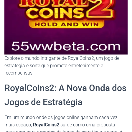
Explore o mundo intrigante de RoyalCoins2, um jogo de
estratégia e sorte que promete entretenimento e
recompensas.
RoyalCoins2: A Nova Onda dos
Jogos de Estratégia
Em um mundo onde os jogos online ganham cada vez
mais espaço,
RoyalCoins2
surge como uma proposta