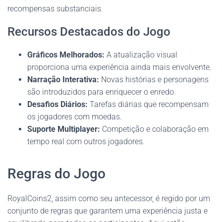
recompensas substanciais.
Recursos Destacados do Jogo
Gráficos Melhorados:
A atualização visual
proporciona uma experiência ainda mais envolvente.
Narração Interativa:
Novas histórias e personagens
são introduzidos para enriquecer o enredo.
Desafios Diários:
Tarefas diárias que recompensam
os jogadores com moedas.
Suporte Multiplayer:
Competição e colaboração em
tempo real com outros jogadores.
Regras do Jogo
RoyalCoins2, assim como seu antecessor, é regido por um
conjunto de regras que garantem uma experiência justa e