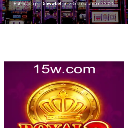
Publicado por
55wwbet
on
23 de outubro de 2026