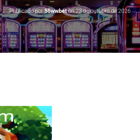
Publicado por
55wwbet
on
23 de outubro de 2026