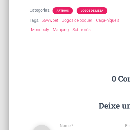
Categorias:
ARTIGOS
JOGOS DE MESA
Tags:
55wwbet
Jogos de pôquer
Caça-níqueis
Monopoly
Mahjong
Sobre nós
0 Co
Deixe u
Nome
*
E-