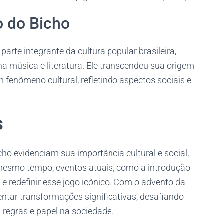
o do Bicho
parte integrante da cultura popular brasileira,
a música e literatura. Ele transcendeu sua origem
 fenômeno cultural, refletindo aspectos sociais e
s
ho evidenciam sua importância cultural e social,
mesmo tempo, eventos atuais, como a introdução
 e redefinir esse jogo icônico. Com o advento da
entar transformações significativas, desafiando
 regras e papel na sociedade.