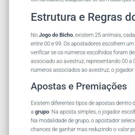
Estrutura e Regras d
No
Jogo do Bicho
, existem 25 animais, ca
entre 00 e 99. Os apostadores escolhem um 
verificar se os números escolhidos foram d
associado ao avestruz, representando 00 a 0
números associados ao avestruz, o jogador 
Apostas e Premiações
Existem diferentes tipos de apostas dentro
a
grupo
. Na aposta simples, o jogador esco
Na modalidade de grupo, o apostador sele
chances de ganhar mas reduzindo o valor p