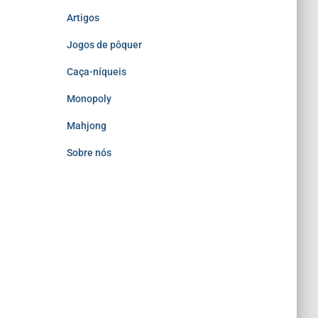
Artigos
Jogos de pôquer
Caça-níqueis
Monopoly
Mahjong
Sobre nós