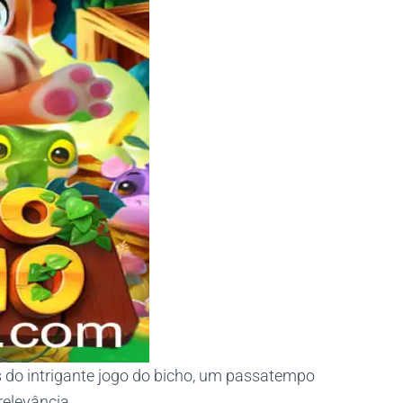
as do intrigante jogo do bicho, um passatempo
relevância.