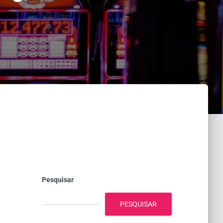
Pesquisar
PESQUISAR