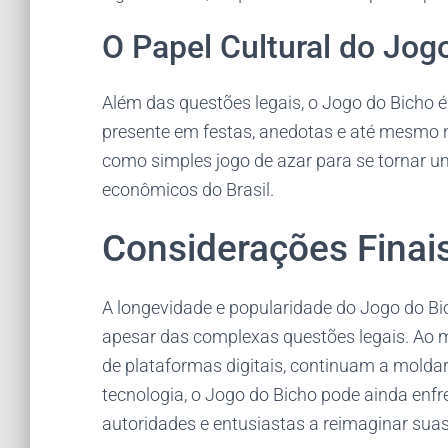
O Papel Cultural do Jog
Além das questões legais, o Jogo do Bicho é 
presente em festas, anedotas e até mesmo n
como simples jogo de azar para se tornar um
econômicos do Brasil.
Considerações Finai
A longevidade e popularidade do Jogo do Bic
apesar das complexas questões legais. Ao 
de plataformas digitais, continuam a moldar
tecnologia, o Jogo do Bicho pode ainda enfr
autoridades e entusiastas a reimaginar suas