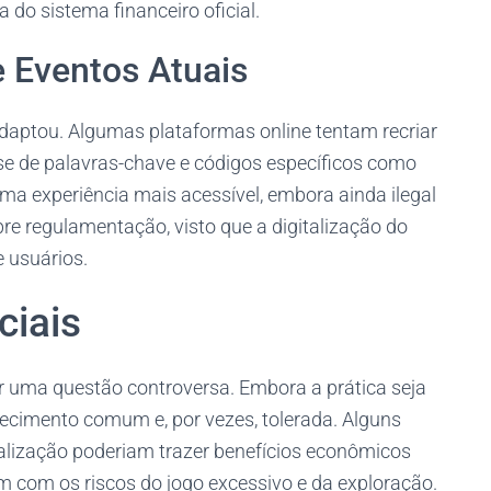
 do sistema financeiro oficial.
e Eventos Atuais
adaptou. Algumas plataformas online tentam recriar
o-se de palavras-chave e códigos específicos como
 uma experiência mais acessível, embora ainda ilegal
re regulamentação, visto que a digitalização do
 usuários.
ciais
er uma questão controversa. Embora a prática seja
hecimento comum e, por vezes, tolerada. Alguns
lização poderiam trazer benefícios econômicos
m com os riscos do jogo excessivo e da exploração.