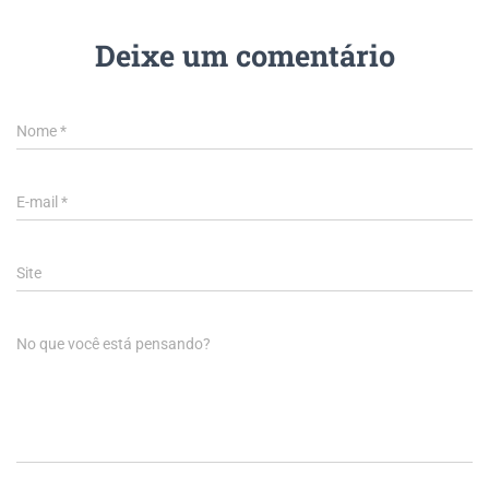
Deixe um comentário
Nome
*
E-mail
*
Site
No que você está pensando?