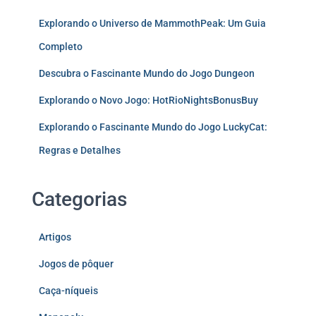
Explorando o Universo de MammothPeak: Um Guia
Completo
Descubra o Fascinante Mundo do Jogo Dungeon
Explorando o Novo Jogo: HotRioNightsBonusBuy
Explorando o Fascinante Mundo do Jogo LuckyCat:
Regras e Detalhes
Categorias
Artigos
Jogos de pôquer
Caça-níqueis