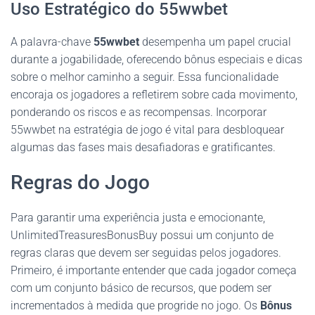
Uso Estratégico do 55wwbet
A palavra-chave
55wwbet
desempenha um papel crucial
durante a jogabilidade, oferecendo bônus especiais e dicas
sobre o melhor caminho a seguir. Essa funcionalidade
encoraja os jogadores a refletirem sobre cada movimento,
ponderando os riscos e as recompensas. Incorporar
55wwbet na estratégia de jogo é vital para desbloquear
algumas das fases mais desafiadoras e gratificantes.
Regras do Jogo
Para garantir uma experiência justa e emocionante,
UnlimitedTreasuresBonusBuy possui um conjunto de
regras claras que devem ser seguidas pelos jogadores.
Primeiro, é importante entender que cada jogador começa
com um conjunto básico de recursos, que podem ser
incrementados à medida que progride no jogo. Os
Bônus