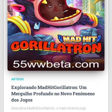
ARTIGOS
Explorando MadHitGorillatron: Um
Mergulho Profundo no Novo Fenômeno
dos Jogos
Descubra MadHitGorillatron, o mais recente jogo