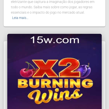
eletrizante que captura a imaginação dos jogadores em
todo o mundo. Saiba mais sobre como jogar, as regras
essenciais e o impacto do jogo no mercado atual.
Leia mais…