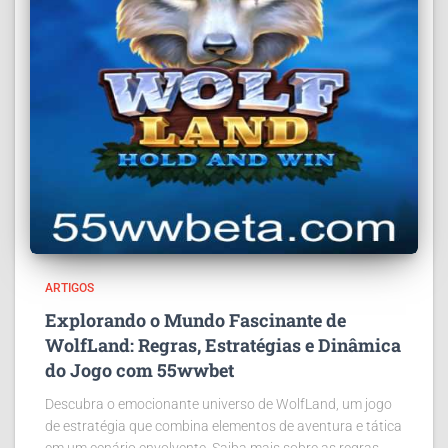
ARTIGOS
Explorando o Mundo Fascinante de
WolfLand: Regras, Estratégias e Dinâmica
do Jogo com 55wwbet
Descubra o emocionante universo de WolfLand, um jogo
de estratégia que combina elementos de aventura e tática