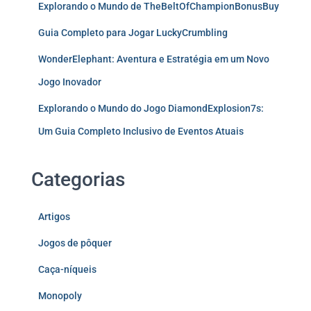
Explorando o Mundo de TheBeltOfChampionBonusBuy
Guia Completo para Jogar LuckyCrumbling
WonderElephant: Aventura e Estratégia em um Novo
Jogo Inovador
Explorando o Mundo do Jogo DiamondExplosion7s:
Um Guia Completo Inclusivo de Eventos Atuais
Categorias
Artigos
Jogos de pôquer
Caça-níqueis
Monopoly