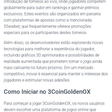
introdução de torneios ao vivo, onde jogadores competem
globalmente para subir em rankings e ganhar prêmios
exclusivos. Estes eventos são organizados em parceria
com plataformas de apostas como a mencionada
55wwbet, que frequentemente oferece promoções
especiais para os participantes destes torneios.
Além disso, os desenvolvedores estão explorando novas
tecnologias para melhorar a experiência do jogador,
incluindo gráficos 3D aprimorados e possibilidades de
realidade aumentada que prometem tornar o jogo ainda
mais cativante no futuro próximo. Em um mercado
competitivo, inovar é essencial para manter o interesse dos
jogadores e estimular novas adesões.
Como Iniciar no 3CoinGoldenOX
Para começar a jogar 3CoinGoldenOX, os novos usuários
devem escolher uma plataforma de jogos online que