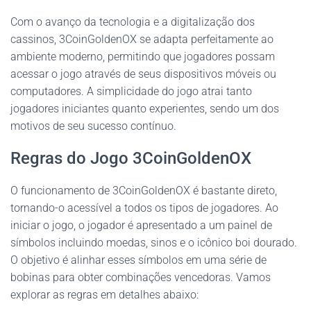
Com o avanço da tecnologia e a digitalização dos
cassinos, 3CoinGoldenOX se adapta perfeitamente ao
ambiente moderno, permitindo que jogadores possam
acessar o jogo através de seus dispositivos móveis ou
computadores. A simplicidade do jogo atrai tanto
jogadores iniciantes quanto experientes, sendo um dos
motivos de seu sucesso contínuo.
Regras do Jogo 3CoinGoldenOX
O funcionamento de 3CoinGoldenOX é bastante direto,
tornando-o acessível a todos os tipos de jogadores. Ao
iniciar o jogo, o jogador é apresentado a um painel de
símbolos incluindo moedas, sinos e o icônico boi dourado.
O objetivo é alinhar esses símbolos em uma série de
bobinas para obter combinações vencedoras. Vamos
explorar as regras em detalhes abaixo: