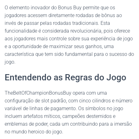
O elemento inovador do Bonus Buy permite que os
jogadores acessem diretamente rodadas de bônus ao
invés de passar pelas rodadas tradicionais. Esta
funcionalidade é considerada revolucionária, pois oferece
aos jogadores mais controle sobre sua experiência de jogo
e a oportunidade de maximizar seus ganhos, uma
característica que tem sido fundamental para o sucesso do
jogo.
Entendendo as Regras do Jogo
TheBeltOfChampionBonusBuy opera com uma
configuração de slot padrão, com cinco cilindros e número
variável de linhas de pagamento. Os símbolos no jogo
incluem artefatos míticos, campeões destemidos e
emblemas de poder, cada um contribuindo para a imersão
no mundo heroico do jogo.