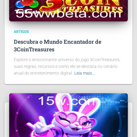
ARTIGOS
Descubra o Mundo Encantador de
3CoinTreasures
Explore o emocionante universo do jogo 3CoinTreasures,
suas regras, recursos e como ele se destaca no cenário
atual do entretenimento digital.
Leia mais…