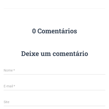
0 Comentários
Deixe um comentário
Nome
*
E-mail
*
Site