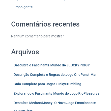
Empolgante
Comentários recentes
Nenhum comentário para mostrar.
Arquivos
Descubra o Fascinante Mundo de 3LUCKYPIGGY
Descrição Completa e Regras do Jogo OnePunchMan
Guia Completo para Jogar LuckyCrumbling
Explorando o Fascinante Mundo do Jogo RioPleasures
Descubra MedusaMoney: O Novo Jogo Emocionante