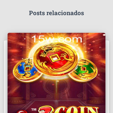
Posts relacionados