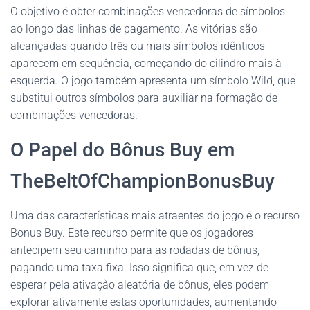
O objetivo é obter combinações vencedoras de símbolos
ao longo das linhas de pagamento. As vitórias são
alcançadas quando três ou mais símbolos idênticos
aparecem em sequência, começando do cilindro mais à
esquerda. O jogo também apresenta um símbolo Wild, que
substitui outros símbolos para auxiliar na formação de
combinações vencedoras.
O Papel do Bônus Buy em
TheBeltOfChampionBonusBuy
Uma das características mais atraentes do jogo é o recurso
Bonus Buy. Este recurso permite que os jogadores
antecipem seu caminho para as rodadas de bônus,
pagando uma taxa fixa. Isso significa que, em vez de
esperar pela ativação aleatória de bônus, eles podem
explorar ativamente estas oportunidades, aumentando